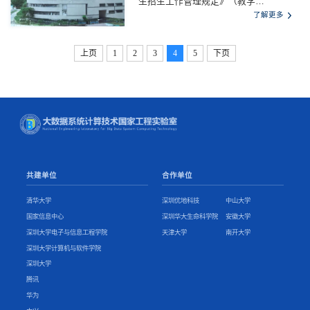
生招生工作管理规定》（教学
〔2024〕4号）、《关于做好2025年全
了解更多
国硕士研究生招生复试录取工作的通
知》（教学司〔2025〕4号）、《关于
上页
1
2
3
4
5
下页
进一步规范全国硕士研究生招生调剂工
作的通知》（教学司〔2025〕5号）、
《关于进一步规范和加强研究生考试招
生工作的通知》（教学厅〔2019〕2
号）等上级有关研究生招生复试录取相
关文件精神和我校2025年硕士研究生
招生章程及实际情况，制定本招生复试
录取工作...
共建单位
合作单位
清华大学
深圳优地科技
中山大学
国家信息中心
深圳华大生命科学院
安徽大学
深圳大学电子与信息工程学院
天津大学
南开大学
深圳大学计算机与软件学院
深圳大学
腾讯
华为