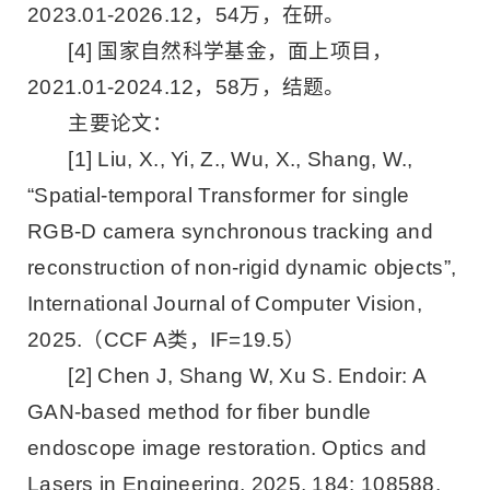
2023.01-2026.12，54万，在研。
[4] 国家自然科学基金，面上项目，
2021.01-2024.12，58万，结题。
主要论文：
[1] Liu, X., Yi, Z., Wu, X., Shang, W.,
“Spatial-temporal Transformer for single
RGB-D camera synchronous tracking and
reconstruction of non-rigid dynamic objects”,
International Journal of Computer Vision,
2025.（CCF A类，IF=19.5）
[2] Chen J, Shang W, Xu S. Endoir: A
GAN-based method for fiber bundle
endoscope image restoration. Optics and
Lasers in Engineering, 2025, 184: 108588.