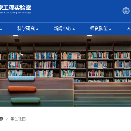
科学研究
新闻中心
师资队伍
人
科研成果
综合新闻
杰出人才
研究
心
成果转化
学术交流
研究团队
本科
承担项目
通知公告
博士生导师
腾讯
开放基金
硕士生导师
论文精选
作
>
学生社团