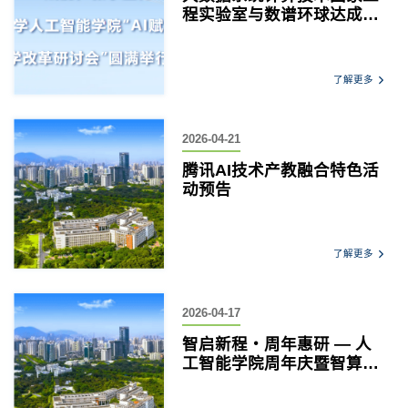
程实验室与数谱环球达成战
略合作 共筑大湾区创意智能
经济科研教育标杆
了解更多
2026-04-21
腾讯AI技术产教融合特色活
动预告
了解更多
2026-04-17
智启新程・周年惠研 — 人
工智能学院周年庆暨智算中
心科研算力支持计划