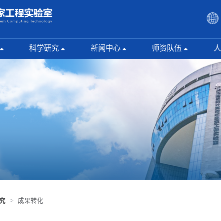
科学研究
新闻中心
师资队伍
人
科研成果
综合新闻
杰出人才
研究
心
成果转化
学术交流
研究团队
本科
承担项目
通知公告
博士生导师
腾讯
开放基金
硕士生导师
论文精选
究
>
成果转化