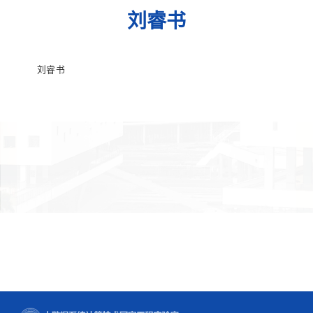
刘睿书
刘睿书